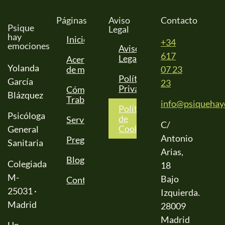
Páginas
Aviso
Contacto
Psique
Legal
hay
Inicio
+34
emociones
Aviso
617
Legal
Acerca
Yolanda
de mí
07 23
Política de
García
23
Privacidad
Cómo
Blázquez
Trabajo
info@psiquehay
Política
Psicóloga
de
Servicios
C/
Cookies
General
Antonio
Preguntas
Sanitaria
Arias,
Blog
Colegiada
18
M-
Bajo
Contactar
25031 ·
Izquierda.
Madrid
28009
Madrid