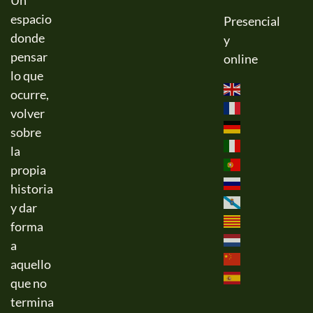
Un
espacio
Presencial
donde
y
pensar
online
lo que
ocurre,
volver
sobre
la
propia
historia
y dar
forma
a
aquello
que no
termina