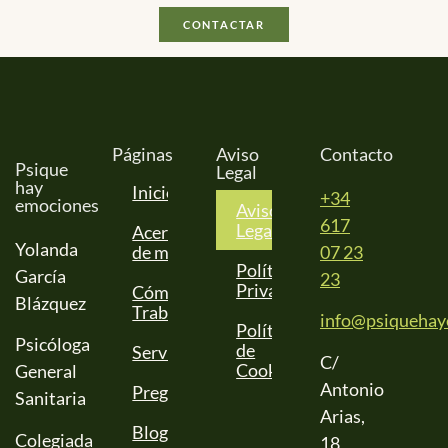
CONTACTAR
Páginas
Aviso
Contacto
Psique
Legal
hay
Inicio
+34
emociones
Aviso
617
Legal
Acerca
Yolanda
de mí
07 23
Política de
García
23
Privacidad
Cómo
Blázquez
Trabajo
info@psiquehay
Política
Psicóloga
de
Servicios
C/
Cookies
General
Antonio
Preguntas
Sanitaria
Arias,
Blog
Colegiada
18