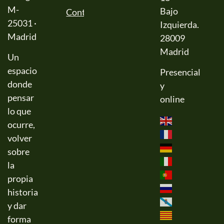
M-
Bajo
Contactar
25031 ·
Izquierda.
Madrid
28009
Madrid
Un
espacio
Presencial
donde
y
pensar
online
lo que
ocurre,
volver
sobre
la
propia
historia
y dar
forma