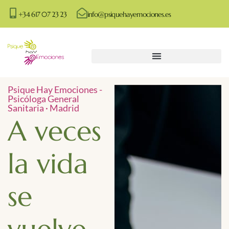
+34 617 07 23 23
info@psiquehayemociones.es
Psique Hay Emociones -
Psicóloga General
Sanitaria · Madrid
A veces
la vida
se
vuelve