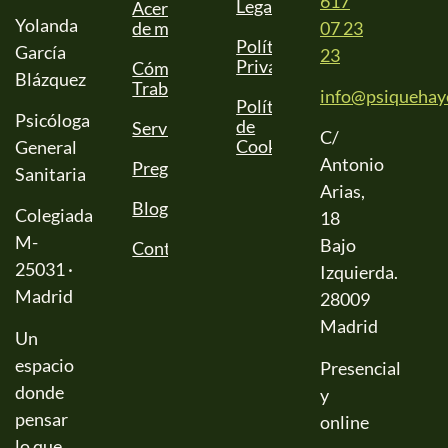
617
Legal
Acerca
Yolanda
de mí
07 23
Política de
García
23
Privacidad
Cómo
Blázquez
Trabajo
info@psiquehay
Política
Psicóloga
de
Servicios
C/
Cookies
General
Antonio
Preguntas
Sanitaria
Arias,
Blog
Colegiada
18
M-
Bajo
Contactar
25031 ·
Izquierda.
Madrid
28009
Madrid
Un
espacio
Presencial
donde
y
pensar
online
lo que