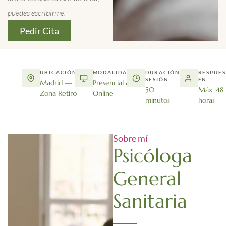
puedes escribirme.
Pedir Cita
UBICACIÓN
MODALIDAD
DURACIÓN
RESPUES
SESIÓN
EN
Madrid —
Presencial &
50
Máx. 48
Zona Retiro
Online
minutos
horas
Sobre mí
Psicóloga
General
Sanitaria