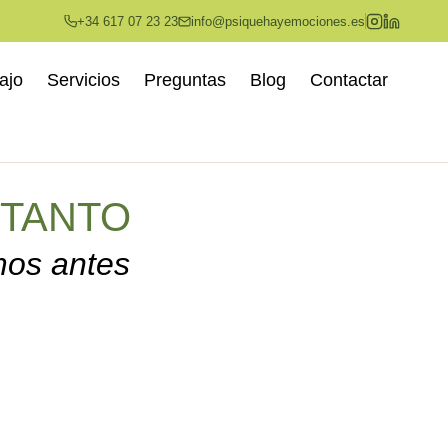
+34 617 07 23 23
info@psiquehayemociones.es
ajo
Servicios
Preguntas
Blog
Contactar
 TANTO
mos antes