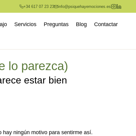
+34 617 07 23 23
info@psiquehayemociones.es
ajo
Servicios
Preguntas
Blog
Contactar
lo parezca)
arece estar bien
 hay ningún motivo para sentirme así.